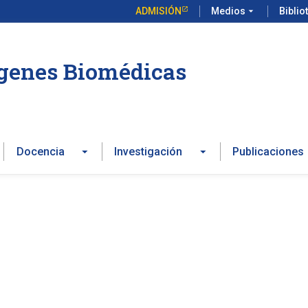
ADMISIÓN
Medios
arrow_drop_down
Biblio
ágenes Biomédicas
Docencia
Investigación
Publicaciones