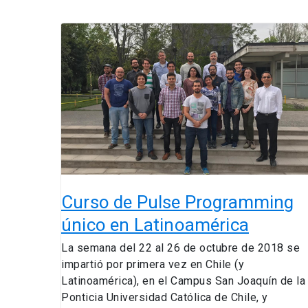
Curso
de
Pulse
Programming
único
en
Latinoamérica
Curso de Pulse Programming
único en Latinoamérica
La semana del 22 al 26 de octubre de 2018 se
impartió por primera vez en Chile (y
Latinoamérica), en el Campus San Joaquín de la
Ponticia Universidad Católica de Chile, y