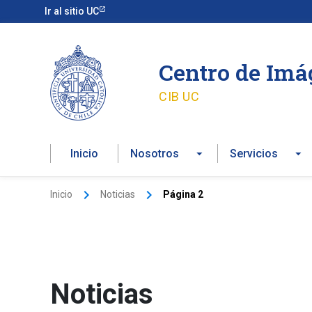
Ir
Ir al sitio UC
al
contenido
Centro de Im
CIB UC
Inicio
Nosotros
Servicios
Inicio
Noticias
Página 2
Noticias