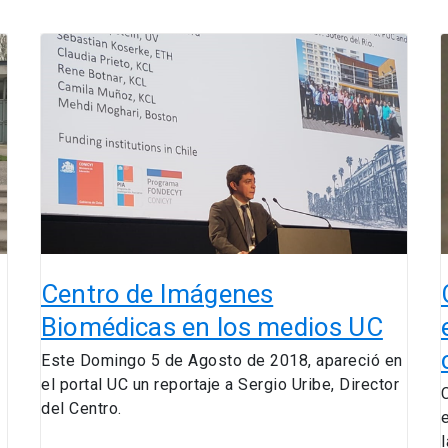
Centro
de
Imágenes
a
Biomédicas
en
M
los
medios
UC
c
Centro de Imágenes
Biomédicas en los medios UC
Este Domingo 5 de Agosto de 2018, apareció en
el portal UC un reportaje a Sergio Uribe, Director
del Centro.