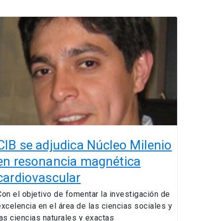
CIB
se
djudica
Núcleo
ilenio
en
resonancia
magnética
ardiovascular
CIB se adjudica Núcleo Milenio
en resonancia magnética
cardiovascular
Con el objetivo de fomentar la investigación de
excelencia en el área de las ciencias sociales y
las ciencias naturales y exactas