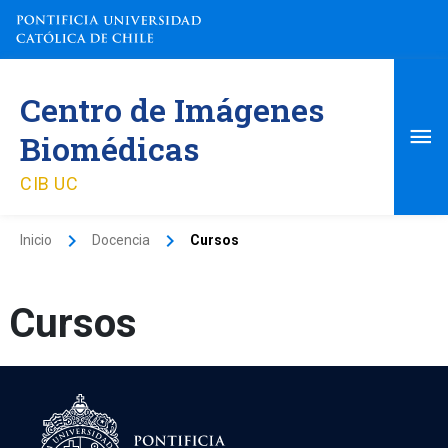
Ir
al
contenido
Me
Centro de Imágenes
pri
Biomédicas
CIB UC
Inicio
Docencia
Cursos
Cursos