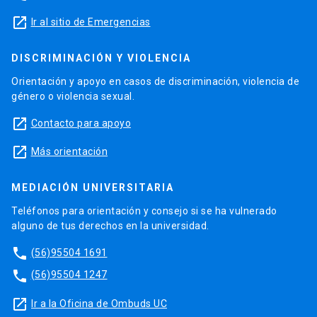
launch
Ir al sitio de Emergencias
DISCRIMINACIÓN Y VIOLENCIA
Orientación y apoyo en casos de discriminación, violencia de
género o violencia sexual.
launch
Contacto para apoyo
launch
Más orientación
MEDIACIÓN UNIVERSITARIA
Teléfonos para orientación y consejo si se ha vulnerado
alguno de tus derechos en la universidad.
phone
(56)95504 1691
phone
(56)95504 1247
launch
Ir a la Oficina de Ombuds UC