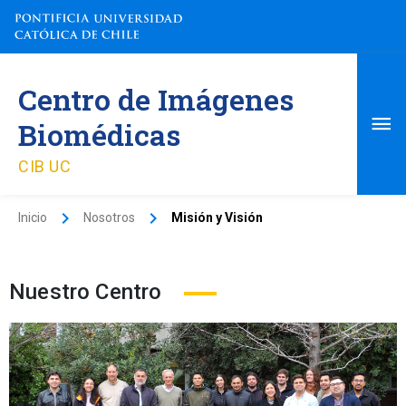
Ir
al
contenido
Me
Centro de Imágenes
pri
Biomédicas
CIB UC
Inicio
Nosotros
Misión y Visión
Nuestro Centro