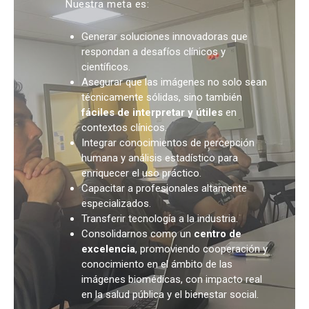
Nuestra meta es:
Generar soluciones innovadoras que
respondan a desafíos clínicos y
científicos.
Asegurar que las imágenes no solo sean
técnicamente sólidas, sino también
fáciles de interpretar y útiles
en
contextos clínicos.
Integrar conocimientos de percepción
humana y análisis estadístico para
enriquecer el uso práctico.
Capacitar a profesionales altamente
especializados.
Transferir tecnología a la industria.
Consolidarnos como un
centro de
excelencia
, promoviendo cooperación y
conocimiento en el ámbito de las
imágenes biomédicas, con impacto real
en la salud pública y el bienestar social.