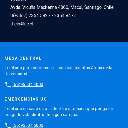
Avda. Vicuña Mackenna 4860, Macul, Santiago, Chile
(+56 2) 2354 5827 - 2354 8472
cib@uc.cl
MESA CENTRAL
Teléfono para comunicarse con las distintas áreas de la
Universidad.
phone
(56)95504 4000
EMERGENCIAS UC
Teléfono en caso de accidente o situación que ponga en
riesgo tu vida dentro de algún campus.
phone
(56)95504 5000