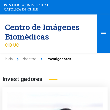
Ir
al
contenido
Me
Centro de Imágenes
pri
Biomédicas
CIB UC
Inicio
Nosotros
Investigadores
Investigadores