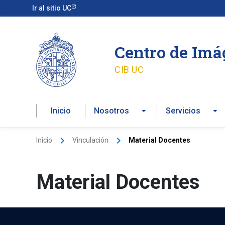
Ir
Ir al sitio UC
al
contenido
Centro de Im
CIB UC
Inicio
Nosotros
Servicios
Inicio
Vinculación
Material Docentes
Material Docentes