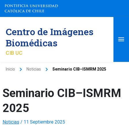
Ir
al
contenido
Me
Centro de Imágenes
pri
Biomédicas
CIB UC
Inicio
Noticias
Seminario CIB–ISMRM 2025
Seminario CIB–ISMRM
2025
Noticias
/
11 Septiembre 2025