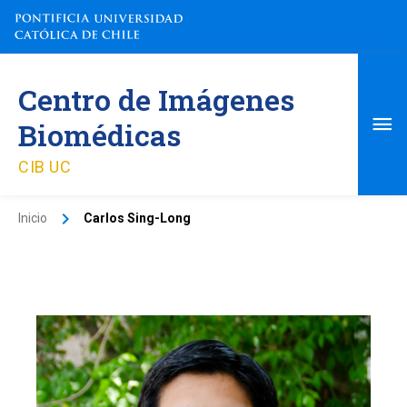
Ir
al
contenido
Me
Centro de Imágenes
pri
Biomédicas
CIB UC
Inicio
Carlos Sing-Long