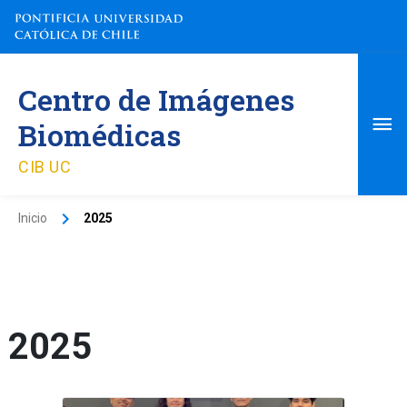
Ir
al
contenido
Me
Centro de Imágenes
pri
Biomédicas
CIB UC
Inicio
2025
2025