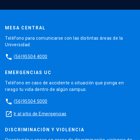
MESA CENTRAL
Teléfono para comunicarse con las distintas áreas de la
Universidad.
phone
(56)95504 4000
EMERGENCIAS UC
Teléfono en caso de accidente o situación que ponga en
riesgo tu vida dentro de algún campus.
phone
(56)95504 5000
launch
Ir al sitio de Emergencias
DISCRIMINACIÓN Y VIOLENCIA
Orientación y apoyo en casos de discriminación, violencia de