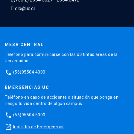
cib@uc.cl
MESA CENTRAL
Teléfono para comunicarse con las distintas áreas de la
Universidad.
phone
(56)95504 4000
EMERGENCIAS UC
Teléfono en caso de accidente o situación que ponga en
riesgo tu vida dentro de algún campus.
phone
(56)95504 5000
launch
Ir al sitio de Emergencias