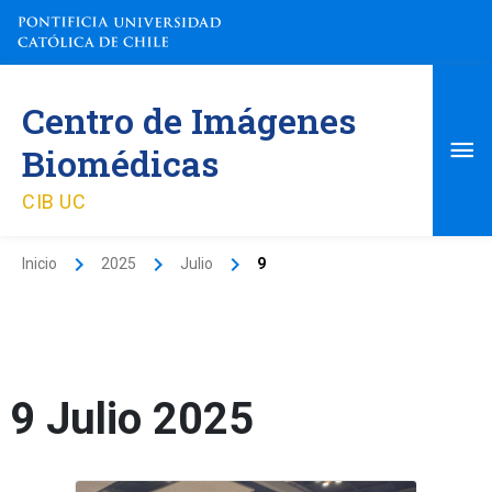
Ir
al
contenido
Me
Centro de Imágenes
pri
Biomédicas
CIB UC
Inicio
2025
Julio
9
9 Julio 2025