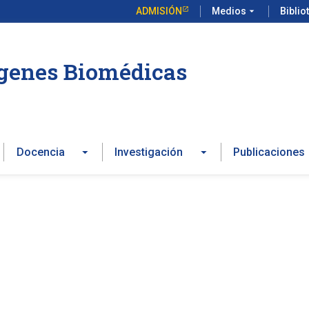
ADMISIÓN
Medios
arrow_drop_down
Biblio
ágenes Biomédicas
Docencia
Investigación
Publicaciones