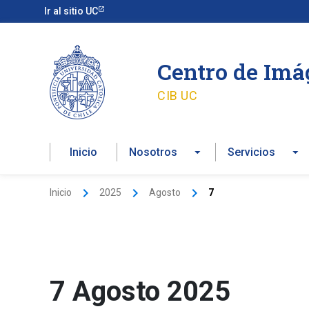
Ir
Ir al sitio UC
al
contenido
Centro de Im
CIB UC
Inicio
Nosotros
Servicios
Inicio
2025
Agosto
7
7 Agosto 2025