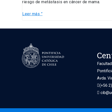
riesgo de metástasis en cáncer de mama.
Leer más ”
Cen
Facultad
Pontific
Avda. Vi
(+56 2
cib@uc